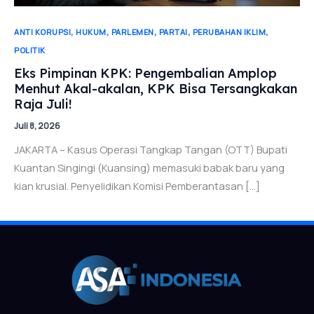
,
,
,
,
,
ANTI KORUPSI
HUKUM
PARLEMEN
PARTAI
PERUBAHAN IKLIM
POLITIK
Eks Pimpinan KPK: Pengembalian Amplop
Menhut Akal-akalan, KPK Bisa Tersangkakan
Raja Juli!
Juli 8, 2026
JAKARTA – Kasus Operasi Tangkap Tangan (OTT) Bupati
Kuantan Singingi (Kuansing) memasuki babak baru yang
kian krusial. Penyelidikan Komisi Pemberantasan […]