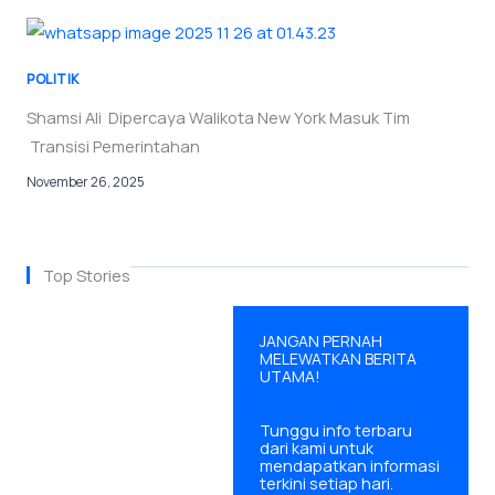
POLITIK
Shamsi Ali Dipercaya Walikota New York Masuk Tim
Transisi Pemerintahan
November 26, 2025
Top Stories
JANGAN PERNAH
MELEWATKAN BERITA
UTAMA!
OPINI
Tunggu info terbaru
dari kami untuk
Pidato Menata
mendapatkan informasi
terkini setiap hari.
Kata-kata dan