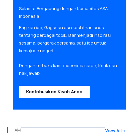
Selamat Bergabung dengan Komunitas ASA
Indonesia
Bagikan ide, Gagasan dan keahlihan anda
tentang berbagai topik, Biar menjadi inspirasi
sesama, bergerak bersama. satu ide untuk
kemajuan negeri.
Dengan terbuka kami menerima saran, Kritik dan
hak jawab.
Kontribusikan Kisah Anda
HAM
View All