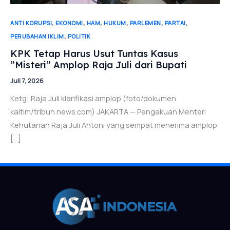
,
,
,
,
,
,
ANTI KORUPSI
EKONOMI
HAM
HUKUM
PARLEMEN
PARTAI
,
PERUBAHAN IKLIM
POLITIK
KPK Tetap Harus Usut Tuntas Kasus
”Misteri” Amplop Raja Juli dari Bupati
Juli 7, 2026
Ketg; Raja Juli klarifikasi amplop (foto/dokumen
kaltim/tribun news.com) JAKARTA — Pengakuan Menteri
Kehutanan Raja Juli Antoni yang sempat menerima amplop
[…]