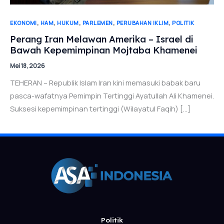
,
,
,
,
,
EKONOMI
HAM
HUKUM
PARLEMEN
PERUBAHAN IKLIM
POLITIK
Perang Iran Melawan Amerika – Israel di
Bawah Kepemimpinan Mojtaba Khamenei
Mei 18, 2026
TEHERAN – Republik Islam Iran kini memasuki babak baru
pasca-wafatnya Pemimpin Tertinggi Ayatullah Ali Khamenei.
Suksesi kepemimpinan tertinggi (Wilayatul Faqih) […]
Politik