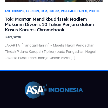
,
,
,
,
,
,
ANTI KORUPSI
EKONOMI
HAM
HUKUM
PARLEMEN
PARTAI
POLITIK
Tok! Mantan Mendikbudristek Nadiem
Makarim Divonis 10 Tahun Penjara dalam
Kasus Korupsi Chromebook
Juli 2, 2026
JAKARTA, [Tanggal Hari Ini] – Majelis Hakim Pengadilan
Tindak Pidana Korupsi (Tipikor) pada Pengadilan Negeri
Jakarta Pusat resmi menjatuhkan vonis […]