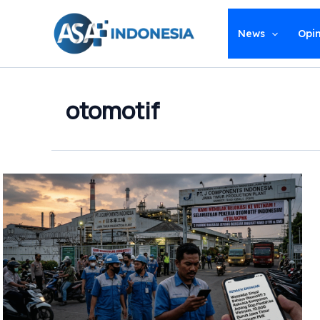
Lewati
ke
News
Opin
konten
otomotif