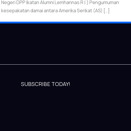
Negeri DPP Ikatan Alumni Lemhannas R.I.) Pengumuman
kesepakatan damai antara Amerika Serikat (AS) […]
SUBSCRIBE TODAY!