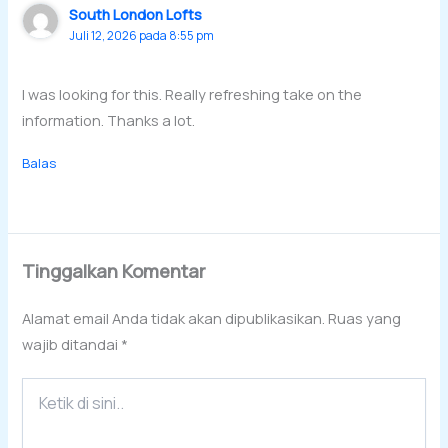
South London Lofts
Juli 12, 2026 pada 8:55 pm
I was looking for this. Really refreshing take on the
information. Thanks a lot.
Balas
Tinggalkan Komentar
Alamat email Anda tidak akan dipublikasikan.
Ruas yang
wajib ditandai
*
Ketik
di
sini..