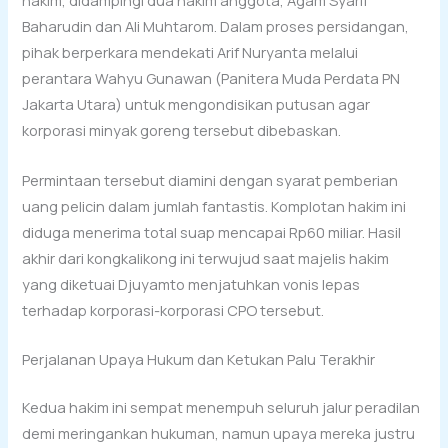
hakim, didampingi dua hakim anggota, Agam Syarif
Baharudin dan Ali Muhtarom. Dalam proses persidangan,
pihak berperkara mendekati Arif Nuryanta melalui
perantara Wahyu Gunawan (Panitera Muda Perdata PN
Jakarta Utara) untuk mengondisikan putusan agar
korporasi minyak goreng tersebut dibebaskan.
Permintaan tersebut diamini dengan syarat pemberian
uang pelicin dalam jumlah fantastis. Komplotan hakim ini
diduga menerima total suap mencapai Rp60 miliar. Hasil
akhir dari kongkalikong ini terwujud saat majelis hakim
yang diketuai Djuyamto menjatuhkan vonis lepas
terhadap korporasi-korporasi CPO tersebut.
Perjalanan Upaya Hukum dan Ketukan Palu Terakhir
Kedua hakim ini sempat menempuh seluruh jalur peradilan
demi meringankan hukuman, namun upaya mereka justru