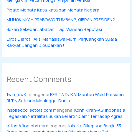
Pidato Menata Kata-kata dan Menata Negara
MUNGKINKAH PRABOWO TUMBANG, GIBRAN PRESIDEN?
Bukan Sekedar Jabatan, Tapi Warisan Reputasi
Erros Djarot : Aksi Mahasiswa Murni Perjuangkan Suara
Rakyat. Jangan Dibubarkan !
Recent Comments
1win_swKt
mengenai
BERITA DUKA: Mantan Wakil Presiden
RI Try Sutrisno Meninggal Dunia
inspiredcollectors.com
mengenai
Konflik Iran-AS: Indonesia
Tegaskan Netralitas Bukan Berarti “Diam” Terhadap Agresi
https://findjobs.my
mengenai
Jakarta Dikepung Banjir, 33
Ruas Jalan Lumpuh dan Motor Diizinkan Masuk Tol