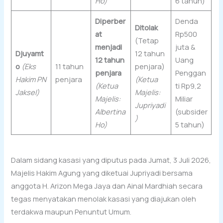
Ho)
6 tahun)
Diperber
Denda
Ditolak
at
Rp500
(Tetap
menjadi
juta &
Djuyamt
12 tahun
12 tahun
Uang
o
(Eks
11 tahun
penjara)
penjara
Penggan
Hakim PN
penjara
(Ketua
(Ketua
ti Rp9,2
Jaksel)
Majelis:
Majelis:
Miliar
Jupriyadi
Albertina
(subsider
)
Ho)
5 tahun)
Dalam sidang kasasi yang diputus pada Jumat, 3 Juli 2026,
Majelis Hakim Agung yang diketuai Jupriyadi bersama
anggota H. Arizon Mega Jaya dan Ainal Mardhiah secara
tegas menyatakan menolak kasasi yang diajukan oleh
terdakwa maupun Penuntut Umum.