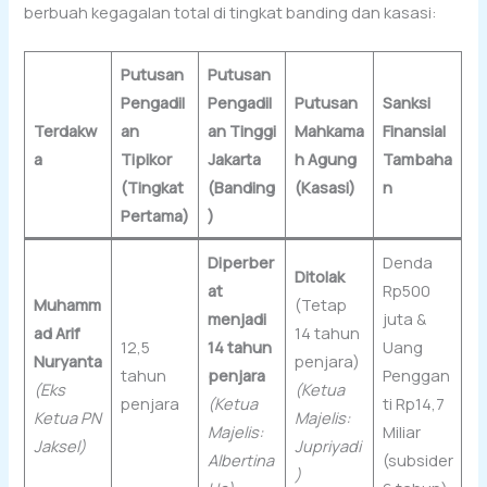
berbuah kegagalan total di tingkat banding dan kasasi:
Putusan
Putusan
Pengadil
Pengadil
Putusan
Sanksi
Terdakw
an
an Tinggi
Mahkama
Finansial
a
Tipikor
Jakarta
h Agung
Tambaha
(Tingkat
(Banding
(Kasasi)
n
Pertama)
)
Diperber
Denda
Ditolak
at
Rp500
Muhamm
(Tetap
menjadi
juta &
ad Arif
14 tahun
12,5
14 tahun
Uang
Nuryanta
penjara)
tahun
penjara
Penggan
(Eks
(Ketua
penjara
(Ketua
ti Rp14,7
Ketua PN
Majelis:
Majelis:
Miliar
Jaksel)
Jupriyadi
Albertina
(subsider
)