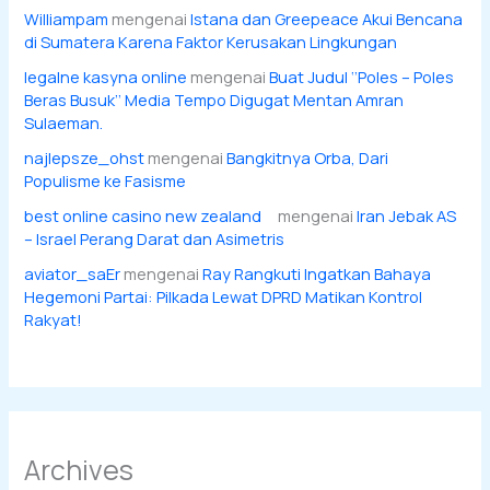
Williampam
mengenai
Istana dan Greepeace Akui Bencana
di Sumatera Karena Faktor Kerusakan Lingkungan
legalne kasyna online
mengenai
Buat Judul ‘’Poles – Poles
Beras Busuk’’ Media Tempo Digugat Mentan Amran
Sulaeman.
najlepsze_ohst
mengenai
Bangkitnya Orba, Dari
Populisme ke Fasisme
best online casino new zealand
mengenai
Iran Jebak AS
– Israel Perang Darat dan Asimetris
aviator_saEr
mengenai
Ray Rangkuti Ingatkan Bahaya
Hegemoni Partai: Pilkada Lewat DPRD Matikan Kontrol
Rakyat!
Archives