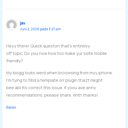
jav
Juni 2, 2026 pada 3:27 am
Heyy there! Quiick queston that’s entirelyy
off topic. Do you now how too make yur ssite mobile
friendly?
My blogg looks werd when broowsing from myy iphone.
I’m tying to fibd a template orr plugin thazt mkght
bee abl tto correct this issue. If yoou ave anny
recommendations, pkease share. With thanks!
Balas