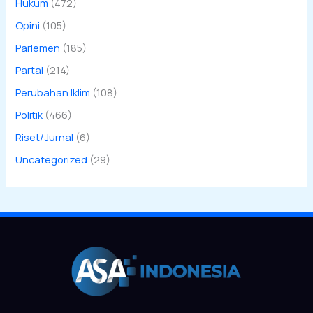
Hukum
(472)
Opini
(105)
Parlemen
(185)
Partai
(214)
Perubahan Iklim
(108)
Politik
(466)
Riset/Jurnal
(6)
Uncategorized
(29)