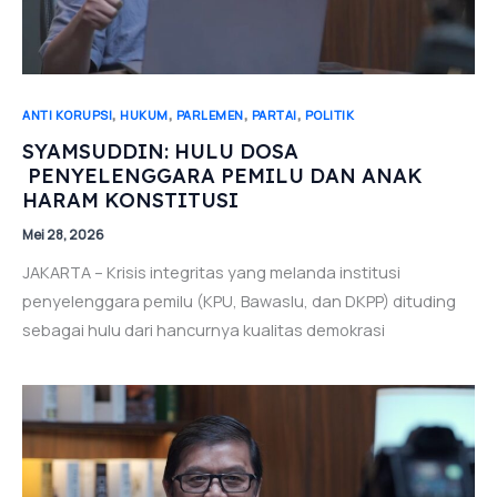
,
,
,
,
ANTI KORUPSI
HUKUM
PARLEMEN
PARTAI
POLITIK
SYAMSUDDIN: HULU DOSA
PENYELENGGARA PEMILU DAN ANAK
HARAM KONSTITUSI
Mei 28, 2026
JAKARTA – Krisis integritas yang melanda institusi
penyelenggara pemilu (KPU, Bawaslu, dan DKPP) dituding
sebagai hulu dari hancurnya kualitas demokrasi