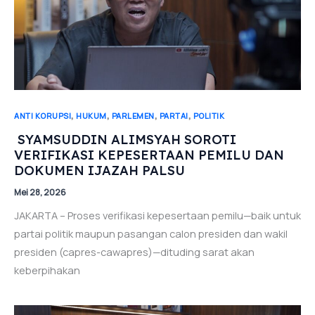
,
,
,
,
ANTI KORUPSI
HUKUM
PARLEMEN
PARTAI
POLITIK
SYAMSUDDIN ALIMSYAH SOROTI
VERIFIKASI KEPESERTAAN PEMILU DAN
DOKUMEN IJAZAH PALSU
Mei 28, 2026
JAKARTA – Proses verifikasi kepesertaan pemilu—baik untuk
partai politik maupun pasangan calon presiden dan wakil
presiden (capres-cawapres)—dituding sarat akan
keberpihakan