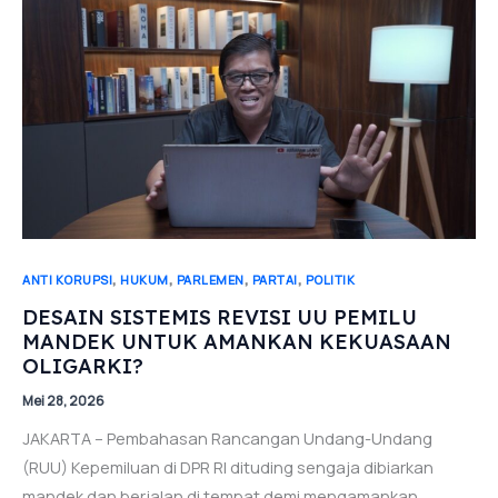
,
,
,
,
ANTI KORUPSI
HUKUM
PARLEMEN
PARTAI
POLITIK
DESAIN SISTEMIS REVISI UU PEMILU
MANDEK UNTUK AMANKAN KEKUASAAN
OLIGARKI?
Mei 28, 2026
JAKARTA – Pembahasan Rancangan Undang-Undang
(RUU) Kepemiluan di DPR RI dituding sengaja dibiarkan
mandek dan berjalan di tempat demi mengamankan