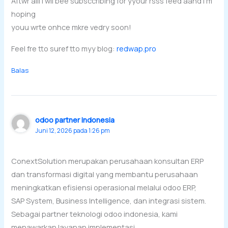
Aftwr alll I wil bee subsccribing for yyour rsss feed aand I’m
hoping
youu wrte onhce mkre vedry soon!
Feel fre tto suref tto myy blog:
redwap.pro
Balas
odoo partner indonesia
Juni 12, 2026 pada 1:26 pm
ConextSolution merupakan perusahaan konsultan ERP
dan transformasi digital yang membantu perusahaan
meningkatkan efisiensi operasional melalui odoo ERP,
SAP System, Business Intelligence, dan integrasi sistem.
Sebagai partner teknologi odoo indonesia, kami
menawarkan layanan implementasi