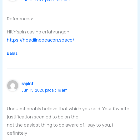
References:
Hit’n’spin casino erfahrungen
https://headlinebeacon.space/
Balas
rapist
Juni 15, 2026 pada 3:19 am
Unquestionably believe that which you said. Your favorite
justification seemed to be on the
net the easiest thing to be aware of. I say to you, I
definitely