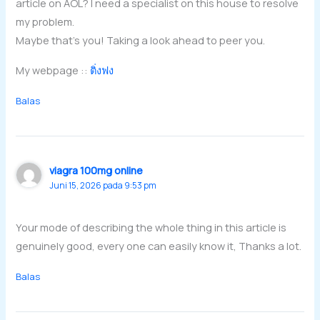
article on AOL? I need a specialist on this house to resolve
my problem.
Maybe that’s you! Taking a look ahead to peer you.
My webpage ::
ติ่งฟง
Balas
viagra 100mg online
Juni 15, 2026 pada 9:53 pm
Your mode of describing the whole thing in this article is
genuinely good, every one can easily know it, Thanks a lot.
Balas