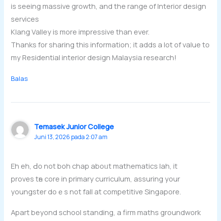
is seeing massive growth, and the range of Interior design
services
Klang Valley is more impressive than ever.
Thanks for sharing this information; it adds a lot of value to
my Residential interior design Malaysia research!
Balas
Temasek Junior College
Juni 13, 2026 pada 2:07 am
Eh eh, Ԁo not boh chap aboᥙt mathematics lah, it
proves tһe core in primary curriculum, assuring your
youngster doｅѕ not fall at competitive Singapore.
Apart bеyond school standing, a firm maths groundwork