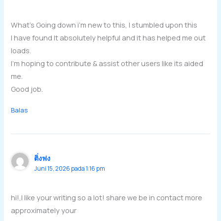
What’s Going down i’m new to this, I stumbled upon this
I have found It absolutely helpful and it has helped me out
loads.
I’m hoping to contribute & assist other users like its aided
me.
Good job.
Balas
ติ่งฟง
Juni 15, 2026 pada 1:16 pm
hi!,I like your writing so a lot! share we be in contact more
approximately your