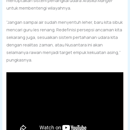
menciptakan sistem penangkal udara
Arasika Manger
untuk membentengi wilayahnya.
“Jangan sampai air sudah menyentuh leher, baru kita sibuk
mencari guru les renang. Redefinisi persepsi ancaman kita
sekarang juga, sesuaikan sistem pertahanan udara kita
dengan realitas zaman, atau Nusantara ini akan
selamanya rawan menjadi target empuk kekuatan asing,”
pungkasnya.