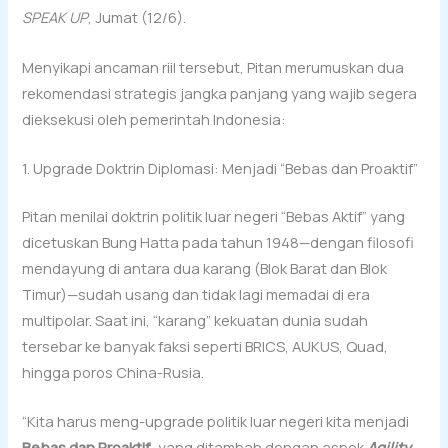
SPEAK UP
, Jumat (12/6).
Menyikapi ancaman riil tersebut, Pitan merumuskan dua
rekomendasi strategis jangka panjang yang wajib segera
dieksekusi oleh pemerintah Indonesia:
1. Upgrade Doktrin Diplomasi: Menjadi “Bebas dan Proaktif”
Pitan menilai doktrin politik luar negeri “Bebas Aktif” yang
dicetuskan Bung Hatta pada tahun 1948—dengan filosofi
mendayung di antara dua karang (Blok Barat dan Blok
Timur)—sudah usang dan tidak lagi memadai di era
multipolar. Saat ini, “karang” kekuatan dunia sudah
tersebar ke banyak faksi seperti BRICS, AUKUS, Quad,
hingga poros China-Rusia.
“Kita harus meng-upgrade politik luar negeri kita menjadi
Bebas dan Proaktif
, yang ditambah dengan aspek
Agility