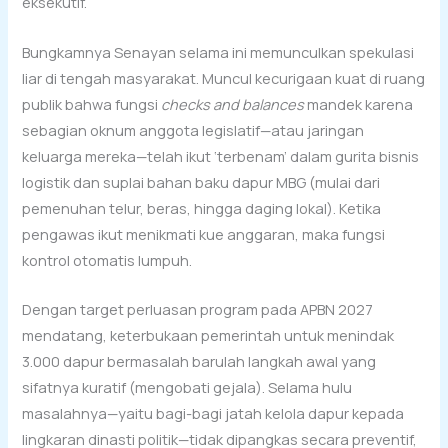
eksekutif.
Bungkamnya Senayan selama ini memunculkan spekulasi
liar di tengah masyarakat. Muncul kecurigaan kuat di ruang
publik bahwa fungsi
checks and balances
mandek karena
sebagian oknum anggota legislatif—atau jaringan
keluarga mereka—telah ikut ‘terbenam’ dalam gurita bisnis
logistik dan suplai bahan baku dapur MBG (mulai dari
pemenuhan telur, beras, hingga daging lokal). Ketika
pengawas ikut menikmati kue anggaran, maka fungsi
kontrol otomatis lumpuh.
Dengan target perluasan program pada APBN 2027
mendatang, keterbukaan pemerintah untuk menindak
3.000 dapur bermasalah barulah langkah awal yang
sifatnya kuratif (mengobati gejala). Selama hulu
masalahnya—yaitu bagi-bagi jatah kelola dapur kepada
lingkaran dinasti politik—tidak dipangkas secara preventif,