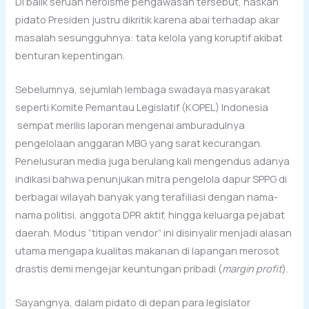
Di balik seruan heroisme pengawasan tersebut, naskah
pidato Presiden justru dikritik karena abai terhadap akar
masalah sesungguhnya: tata kelola yang koruptif akibat
benturan kepentingan.
Sebelumnya, sejumlah lembaga swadaya masyarakat
seperti Komite Pemantau Legislatif (KOPEL) Indonesia
sempat merilis laporan mengenai amburadulnya
pengelolaan anggaran MBG yang sarat kecurangan.
Penelusuran media juga berulang kali mengendus adanya
indikasi bahwa penunjukan mitra pengelola dapur SPPG di
berbagai wilayah banyak yang terafiliasi dengan nama-
nama politisi, anggota DPR aktif, hingga keluarga pejabat
daerah. Modus “titipan vendor” ini disinyalir menjadi alasan
utama mengapa kualitas makanan di lapangan merosot
drastis demi mengejar keuntungan pribadi (
margin profit
).
Sayangnya, dalam pidato di depan para legislator