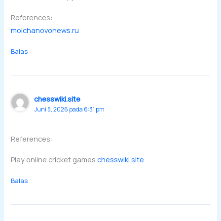
References:
molchanovonews.ru
Balas
chesswiki.site
Juni 5, 2026 pada 6:31 pm
References:
Play online cricket games
chesswiki.site
Balas