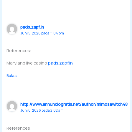
pads.zapf.in
Juni 5, 2026 pada 11:04 pm
References:
Maryland live casino
pads.zapf.in
Balas
http://www.annunciogratis.net/author/mimosawitch48
Juni 6, 2026 pada 2:02 am
References: