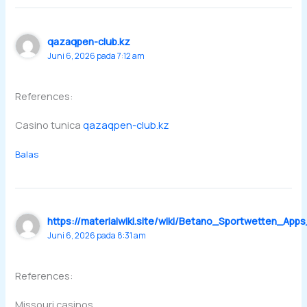
qazaqpen-club.kz
Juni 6, 2026 pada 7:12 am
References:
Casino tunica
qazaqpen-club.kz
Balas
https://materialwiki.site/wiki/Betano_Sportwetten_Ap
Juni 6, 2026 pada 8:31 am
References:
Missouri casinos