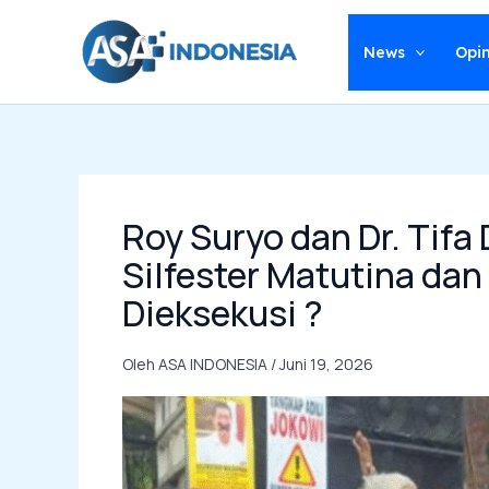
Lewati
ke
News
Opin
konten
Roy Suryo dan Dr. Tifa
Silfester Matutina da
Dieksekusi ?
Oleh
ASA INDONESIA
/
Juni 19, 2026