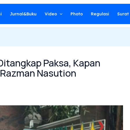
i
Jurnal&Buku
Video
Photo
Regulasi
Surat
 Ditangkap Paksa, Kapan
n Razman Nasution