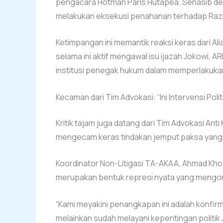
pengacara Hotman Paris Hutapea. Senasib deng
melakukan eksekusi penahanan terhadap Ra
Ketimpangan ini memantik reaksi keras dari A
selama ini aktif mengawal isu ijazah Jokowi
institusi penegak hukum dalam memperlakuka
Kecaman dari Tim Advokasi: “Ini Intervensi Polit
Kritik tajam juga datang dari Tim Advokasi Ant
mengecam keras tindakan jemput paksa yang di
Koordinator Non-Litigasi TA-AKAA, Ahmad Khoz
merupakan bentuk represi nyata yang mengon
“Kami meyakini penangkapan ini adalah konfirm
melainkan sudah melayani kepentingan politik 