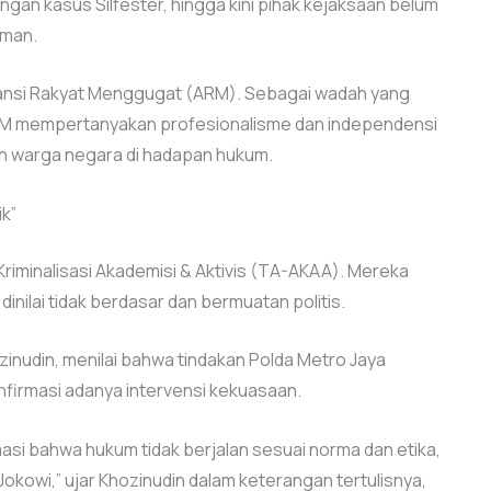
an kasus Silfester, hingga kini pihak kejaksaan belum
zman.
liansi Rakyat Menggugat (ARM). Sebagai wadah yang
, ARM mempertanyakan profesionalisme dan independensi
n warga negara di hadapan hukum.
ik”
i Kriminalisasi Akademisi & Aktivis (TA-AKAA). Mereka
nilai tidak berdasar dan bermuatan politis.
inudin, menilai bahwa tindakan Polda Metro Jaya
firmasi adanya intervensi kekuasaan.
asi bahwa hukum tidak berjalan sesuai norma dan etika,
Jokowi,” ujar Khozinudin dalam keterangan tertulisnya,