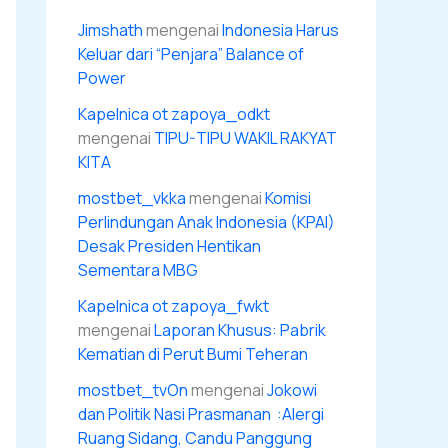
Jimshath
mengenai
Indonesia Harus
Keluar dari “Penjara” Balance of
Power
Kapelnica ot zapoya_odkt
mengenai
TIPU-TIPU WAKIL RAKYAT
KITA
mostbet_vkka
mengenai
Komisi
Perlindungan Anak Indonesia (KPAI)
Desak Presiden Hentikan
Sementara MBG
Kapelnica ot zapoya_fwkt
mengenai
Laporan Khusus: Pabrik
Kematian di Perut Bumi Teheran
mostbet_tvOn
mengenai
Jokowi
dan Politik Nasi Prasmanan :Alergi
Ruang Sidang, Candu Panggung