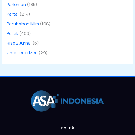
Parlemen
(185)
Partai
(214)
Perubahan Iklim
(108)
Politik
(466)
Riset/Jurnal
(6)
Uncategorized
(29)
Politik