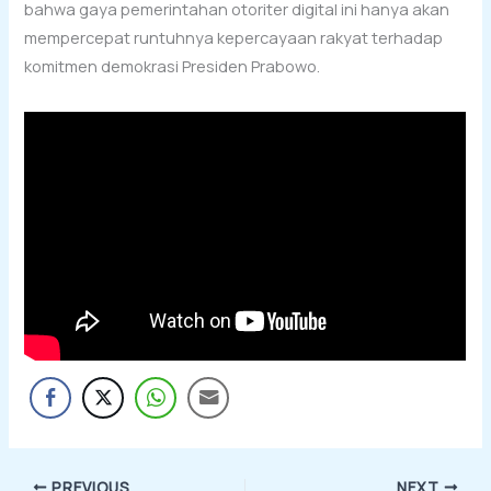
bahwa gaya pemerintahan otoriter digital ini hanya akan
mempercepat runtuhnya kepercayaan rakyat terhadap
komitmen demokrasi Presiden Prabowo.
PREVIOUS
NEXT