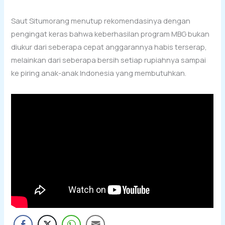
Saut Situmorang menutup rekomendasinya dengan
pengingat keras bahwa keberhasilan program MBG bukan
diukur dari seberapa cepat anggarannya habis terserap,
melainkan dari seberapa bersih setiap rupiahnya sampai
ke piring anak-anak Indonesia yang membutuhkan.