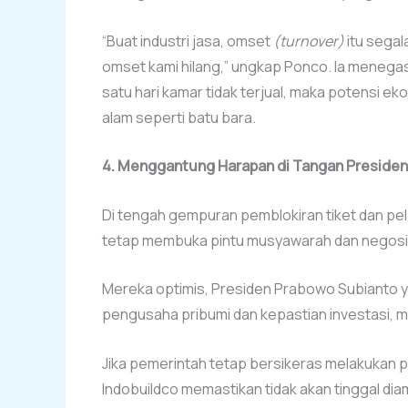
“Buat industri jasa, omset
(turnover)
itu segal
omset kami hilang,” ungkap Ponco. Ia menegas
satu hari kamar tidak terjual, maka potensi e
alam seperti batu bara.
4. Menggantung Harapan di Tangan Preside
Di tengah gempuran pemblokiran tiket dan pel
tetap membuka pintu musyawarah dan negosiasi
Mereka optimis, Presiden Prabowo Subianto y
pengusaha pribumi dan kepastian investasi, ma
Jika pemerintah tetap bersikeras melakukan 
Indobuildco memastikan tidak akan tinggal d