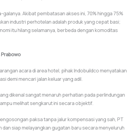
a-galanya. Akibat pembatasan akses ini, 70% hingga 75%
kan industri perhotelan adalah produk yang cepat basi;
konomi itu hilang selamanya, berbeda dengan komoditas
n Prabowo
arangan acara di area hotel, pihak Indobuildco menyatakan
 demi mencari jalan keluar yang adil.
ang dikenal sangat menaruh perhatian pada perlindungan
mpu melihat sengkarut ini secara objektif.
pengosongan paksa tanpa jalur kompensasi yang sah, PT
iam dan siap melayangkan gugatan baru secara menyeluruh