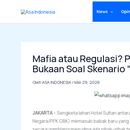
Lewati
ke
News
Opin
konten
Mafia atau Regulasi? P
Bukaan Soal Skenario 
Oleh
ASA INDONESIA
/
Mei 29, 2026
JAKARTA
– Sengketa lahan Hotel Sultan antar
Negara/PPK GBK) memasuki babak baru yang k
secara gamblang menuding ada pihak-pihak t