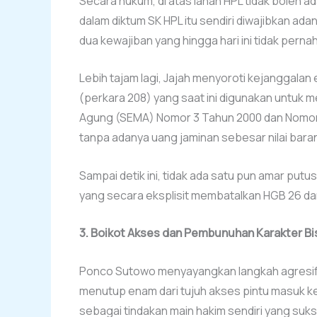
Secara hukum, di atas lahan HPL tidak boleh ad
dalam diktum SK HPL itu sendiri diwajibkan a
dua kewajiban yang hingga hari ini tidak perna
Lebih tajam lagi, Jajah menyoroti kejanggal
(perkara 208) yang saat ini digunakan untuk
Agung (SEMA) Nomor 3 Tahun 2000 dan Nomor 4
tanpa adanya uang jaminan sebesar nilai bara
Sampai detik ini, tidak ada satu pun amar pu
yang secara eksplisit membatalkan HGB 26 da
3. Boikot Akses dan Pembunuhan Karakter Bi
Ponco Sutowo menyayangkan langkah agresi
menutup enam dari tujuh akses pintu masuk ke H
sebagai tindakan main hakim sendiri yang su