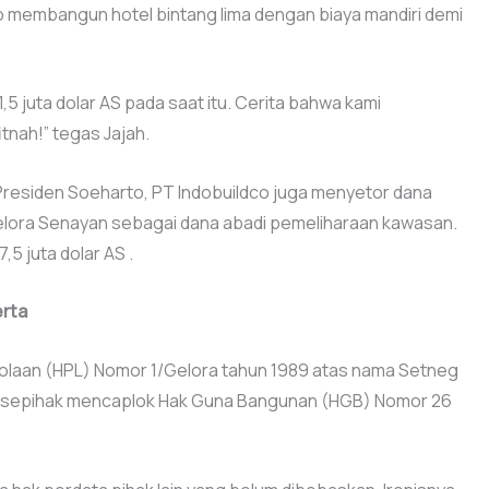
ldco membangun hotel bintang lima dengan biaya mandiri demi
5 juta dolar AS pada saat itu. Cerita bahwa kami
tnah!” tegas Jajah.
h Presiden Soeharto, PT Indobuildco juga menyetor dana
Gelora Senayan sebagai dana abadi pemeliharaan kawasan.
,5 juta dolar AS .
erta
elolaan (HPL) Nomor 1/Gelora tahun 1989 atas nama Setneg
a sepihak mencaplok Hak Guna Bangunan (HGB) Nomor 26