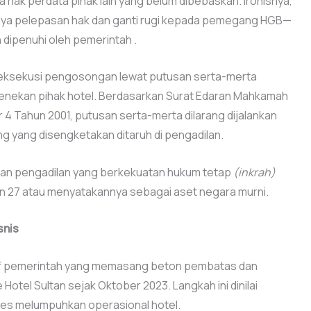
a hak perdata pihak lain yang belum dibebaskan. Ironisnya,
danya pelepasan hak dan ganti rugi kepada pemegang HGB—
h dipenuhi oleh pemerintah .
an eksekusi pengosongan lewat putusan serta-merta
 menekan pihak hotel. Berdasarkan Surat Edaran Mahkamah
 Tahun 2001, putusan serta-merta dilarang dijalankan
ng yang disengketakan ditaruh di pengadilan.
tusan pengadilan yang berkekuatan hukum tetap
(inkrah)
n 27 atau menyatakannya sebagai aset negara murni.
snis
f pemerintah yang memasang beton pembatas dan
otel Sultan sejak Oktober 2023. Langkah ini dinilai
kses melumpuhkan operasional hotel.