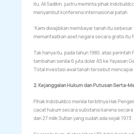
itu, Ali Sadikin, justru meminta pihak Indobui
menyambut konferensi internasional patah.
“Kami diwajibkan membayar tanah itu sebesar 1,
memanfaatkan aset negara secara gratis itu fi
Tak hanya itu, pada tahun 1980, atas perinta
tambahan senilai 6 juta dolar AS ke Yayasan 
Total investasi awal tanah tersebut mencapai 7
2. Kejanggalan Hukum dan Putusan Serta-M
Pihak Indobuildco menilai terbitnya Hak Peng
cacat hukum secara substansi karena secar
dan 27 milik Sultan yang sudah ada sejak 1973 .