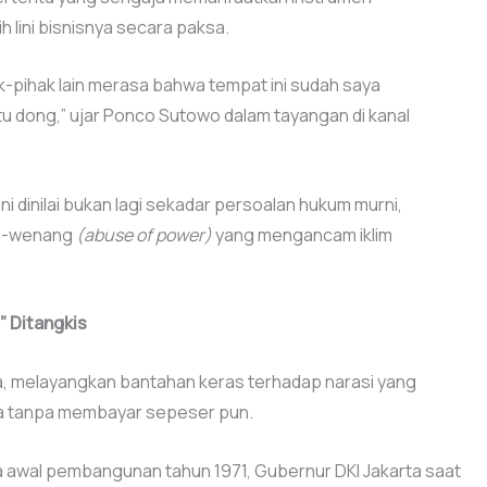
 lini bisnisnya secara paksa.
k-pihak lain merasa bahwa tempat ini sudah saya
u dong,” ujar Ponco Sutowo dalam tayangan di kanal
ni dinilai bukan lagi sekadar persoalan hukum murni,
ng-wenang
(abuse of power)
yang mengancam iklim
” Ditangkis
ya, melayangkan bantahan keras terhadap narasi yang
a tanpa membayar sepeser pun.
 awal pembangunan tahun 1971, Gubernur DKI Jakarta saat