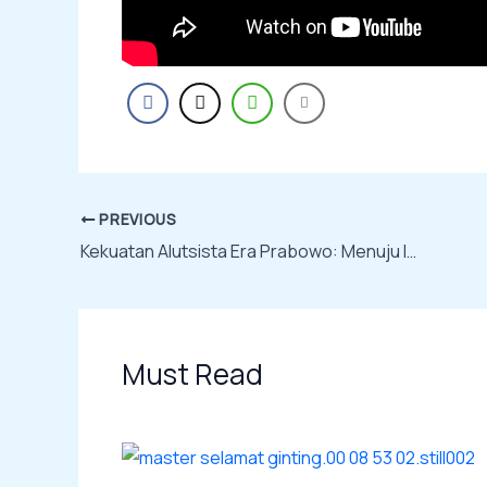
PREVIOUS
Kekuatan Alutsista Era Prabowo: Menuju Indonesia sebagai “Middle Power” Militer Indo-Pasifik
Must Read