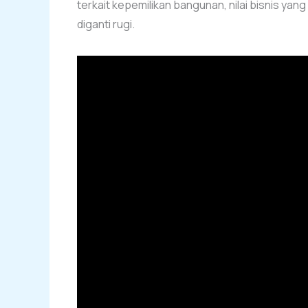
terkait kepemilikan bangunan, nilai bisnis ya
diganti rugi.