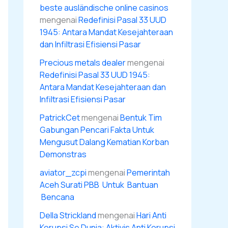
beste ausländische online casinos
mengenai
Redefinisi Pasal 33 UUD
1945: Antara Mandat Kesejahteraan
dan Infiltrasi Efisiensi Pasar
Precious metals dealer
mengenai
Redefinisi Pasal 33 UUD 1945:
Antara Mandat Kesejahteraan dan
Infiltrasi Efisiensi Pasar
PatrickCet
mengenai
Bentuk Tim
Gabungan Pencari Fakta Untuk
Mengusut Dalang Kematian Korban
Demonstras
aviator_zcpi
mengenai
Pemerintah
Aceh Surati PBB Untuk Bantuan
Bencana
Della Strickland
mengenai
Hari Anti
Korupsi Se Dunia: Aktivis Anti Korupsi