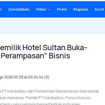
i
Jurnal&Buku
Video
Photo
Regulasi
Surat
emilik Hotel Sultan Buka-
“Perampasan” Bisnis
a PT Indobuildco dan Pemerintah (Kementerian Sekretariat
ian memanas. Pemilik PT Indobuildco, Ponco Sutowo,
ertentu yang sengaja memanfaatkan instrumen