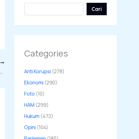
Cari
Categories
T
Anti Korupsi
(278)
ar Kekuasaan Cenderung Menindas, Publik Desak Pemimpin Berhenti Berwacana
Ekonomi
(290)
Foto
(10)
HAM
(299)
Hukum
(472)
Opini
(104)
Parlemen
(185)