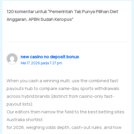
120 komentar untuk “Pemerintah Tak Punya Pilihan Diet
Anggaran. APBN Sudah Keropos”
new casino no deposit bonus
Mei 17, 2026 pada 7:27 pm
When you cash a winning multi, use the combined fast
payouts hub to compare same-day sports withdrawals
across hybrid brands (distinct from casino-only fast-
payout lists).
Our editors then narrow the field to the best betting sites
Australia shortlist
for 2026, weighing odds depth, cash-out rules, and how