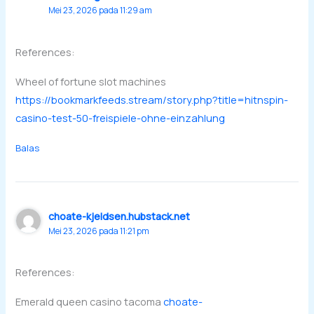
Mei 23, 2026 pada 11:29 am
References:
Wheel of fortune slot machines
https://bookmarkfeeds.stream/story.php?title=hitnspin-
casino-test-50-freispiele-ohne-einzahlung
Balas
choate-kjeldsen.hubstack.net
Mei 23, 2026 pada 11:21 pm
References:
Emerald queen casino tacoma
choate-