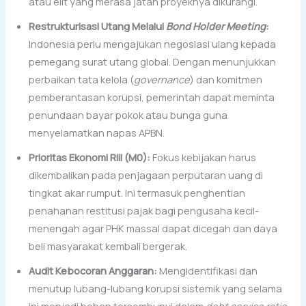
atau elit yang merasa jatah proyeknya dikurangi.
Restrukturisasi Utang Melalui
Bond Holder Meeting
:
Indonesia perlu mengajukan negosiasi ulang kepada
pemegang surat utang global. Dengan menunjukkan
perbaikan tata kelola (
governance
) dan komitmen
pemberantasan korupsi, pemerintah dapat meminta
penundaan bayar pokok atau bunga guna
menyelamatkan napas APBN.
Prioritas Ekonomi Riil (M0):
Fokus kebijakan harus
dikembalikan pada penjagaan perputaran uang di
tingkat akar rumput. Ini termasuk penghentian
penahanan restitusi pajak bagi pengusaha kecil-
menengah agar PHK massal dapat dicegah dan daya
beli masyarakat kembali bergerak.
Audit Kebocoran Anggaran:
Mengidentifikasi dan
menutup lubang-lubang korupsi sistemik yang selama
ini menjadi beban tersembunyi dalam
debt service ratio