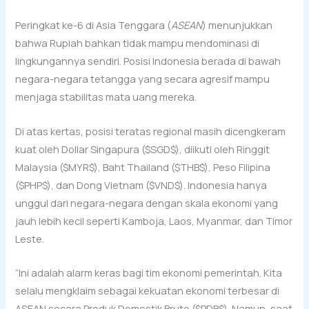
Peringkat ke-6 di Asia Tenggara (
ASEAN
) menunjukkan
bahwa Rupiah bahkan tidak mampu mendominasi di
lingkungannya sendiri. Posisi Indonesia berada di bawah
negara-negara tetangga yang secara agresif mampu
menjaga stabilitas mata uang mereka.
Di atas kertas, posisi teratas regional masih dicengkeram
kuat oleh Dollar Singapura ($SGD$), diikuti oleh Ringgit
Malaysia ($MYR$), Baht Thailand ($THB$), Peso Filipina
($PHP$), dan Dong Vietnam ($VND$). Indonesia hanya
unggul dari negara-negara dengan skala ekonomi yang
jauh lebih kecil seperti Kamboja, Laos, Myanmar, dan Timor
Leste.
“Ini adalah alarm keras bagi tim ekonomi pemerintah. Kita
selalu mengklaim sebagai kekuatan ekonomi terbesar di
ASEAN secara Produk Domestik Bruto ($PDB$). Namun, saat