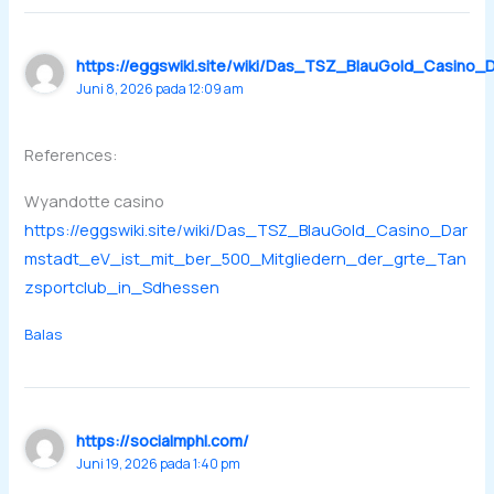
https://eggswiki.site/wiki/Das_TSZ_BlauGold_Casino
Juni 8, 2026 pada 12:09 am
References:
Wyandotte casino
https://eggswiki.site/wiki/Das_TSZ_BlauGold_Casino_Dar
mstadt_eV_ist_mit_ber_500_Mitgliedern_der_grte_Tan
zsportclub_in_Sdhessen
Balas
https://socialmphl.com/
Juni 19, 2026 pada 1:40 pm