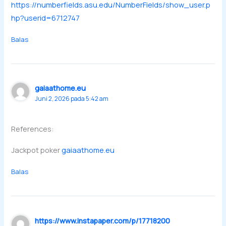
https://numberfields.asu.edu/NumberFields/show_user.p
hp?userid=6712747
Balas
gaiaathome.eu
Juni 2, 2026 pada 5:42 am
References:
Jackpot poker
gaiaathome.eu
Balas
https://www.instapaper.com/p/17718200