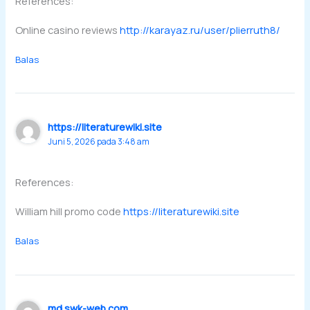
References:
Online casino reviews
http://karayaz.ru/user/plierruth8/
Balas
https://literaturewiki.site
Juni 5, 2026 pada 3:48 am
References:
William hill promo code
https://literaturewiki.site
Balas
md.swk-web.com