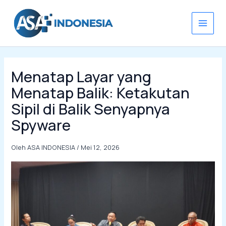
Lewati
ke
konten
Menatap Layar yang
Menatap Balik: Ketakutan
Sipil di Balik Senyapnya
Spyware
Oleh
ASA INDONESIA
/
Mei 12, 2026