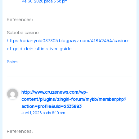
Mei 30, 2026 pada 6:38 pm
References:
Soboba casino
https://brianynid037305.blogpayz.com/41842454/casino-
of-gold-dein-ultimativer-guide
Balas
http://www.cruzenews.com/wp-
content/plugins/zingiri-forum/mybb/member.php?
action=profile&uid=2335893
Juni 1, 2026 pada 6:10 pm
References: