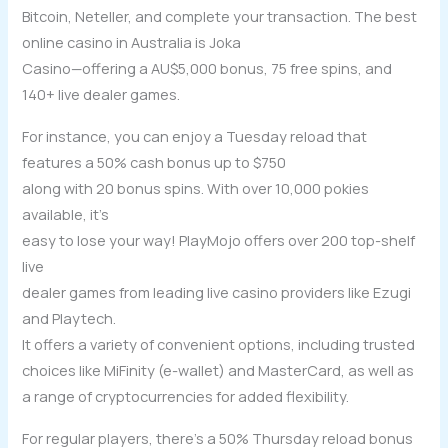
Bitcoin, Neteller, and complete your transaction. The best
online casino in Australia is Joka
Casino—offering a AU$5,000 bonus, 75 free spins, and
140+ live dealer games.
For instance, you can enjoy a Tuesday reload that
features a 50% cash bonus up to $750
along with 20 bonus spins. With over 10,000 pokies
available, it’s
easy to lose your way! PlayMojo offers over 200 top-shelf
live
dealer games from leading live casino providers like Ezugi
and Playtech.
It offers a variety of convenient options, including trusted
choices like MiFinity (e-wallet) and MasterCard, as well as
a range of cryptocurrencies for added flexibility.
For regular players, there’s a 50% Thursday reload bonus