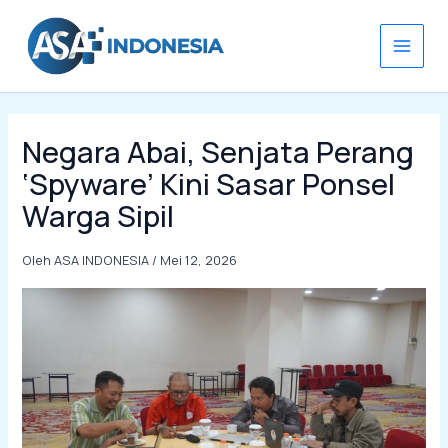
Lewati
ke
konten
Negara Abai, Senjata Perang
‘Spyware’ Kini Sasar Ponsel
Warga Sipil
Oleh
ASA INDONESIA
/
Mei 12, 2026