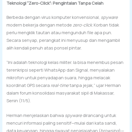
Teknologi “Zero-Click”: Pengintaian Tanpa Celah
Berbeda dengan virus komputer konvensional,
spyware
modern bekerja dengan metode
zero-click
. Korban tidak
perlu mengklik tautan atau mengunduh file apa pun.
Secara senyap, perangkat ini menyusup dan mengambil
alih kendali penuh atas ponsel pintar.
“Ini adalah teknologi kelas militer. Ia bisa menembus pesan
terenkripsi seperti WhatsApp dan Signal, menyalakan
mikrofon untuk penyadapan suara, hingga melacak
koordinat GPS secara
real-time
tanpa jejak,” ujar Herman
dalam forum konsolidasi masyarakat sipil di Makassar,
Senin (11/5).
Herman menjelaskan bahwa
spyware
dirancang untuk
mencuri informasi paling sensitif—mulai dari kata sandi,
data keuangan, hingga riwayat penjelajahan (
browsing
)—