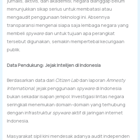
jurnalis, aktivis, dan akademisi, negara dianggap belum
menunjukkan sikap serius untuk membatasi atau
mengaudit penggunaan teknologi ini. Absennya
transparansi mengenai siapa saja lembaga negara yang
membeli
spyware
dan untuk tujuan apa perangkat
tersebut digunakan, semakin mempertebal kecurigaan
publik.
Data Pendukung: Jejak Intelijen di Indonesia
Berdasarkan data dari
Citizen Lab
dan laporan
Amnesty
International
, jejak penggunaan
spyware
di Indonesia
bukan sekadar isapan jempol. Investigasi lintas negara
seringkali menemukan domain-domain yang terhubung
dengan infrastruktur
spyware
aktif di jaringan internet
Indonesia.
Masyarakat sipil kini mendesak adanya audit independen