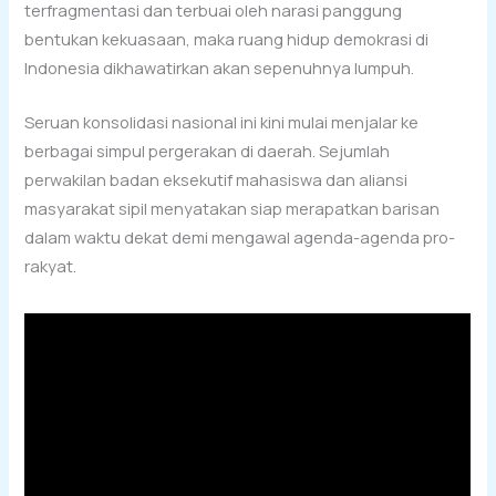
terfragmentasi dan terbuai oleh narasi panggung
bentukan kekuasaan, maka ruang hidup demokrasi di
Indonesia dikhawatirkan akan sepenuhnya lumpuh.
Seruan konsolidasi nasional ini kini mulai menjalar ke
berbagai simpul pergerakan di daerah. Sejumlah
perwakilan badan eksekutif mahasiswa dan aliansi
masyarakat sipil menyatakan siap merapatkan barisan
dalam waktu dekat demi mengawal agenda-agenda pro-
rakyat.