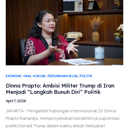
,
,
,
,
EKONOMI
HAM
HUKUM
PERUBAHAN IKLIM
POLITIK
Dinna Prapto: Ambisi Militer Trump di Iran
Menjadi “Langkah Bunuh Diri” Politik
April 7, 2026
JAKARTA – Pengamat hubungan internasional, Dr. Dinna
Prapto Rahardjo, memproyeksikan berakhirnya supremasi
politik Donald Trump dalam waktu dekat. Kebijakan