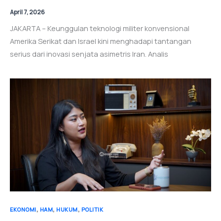
April 7, 2026
JAKARTA – Keunggulan teknologi militer konvensional
Amerika Serikat dan Israel kini menghadapi tantangan
serius dari inovasi senjata asimetris Iran. Analis
,
,
,
EKONOMI
HAM
HUKUM
POLITIK