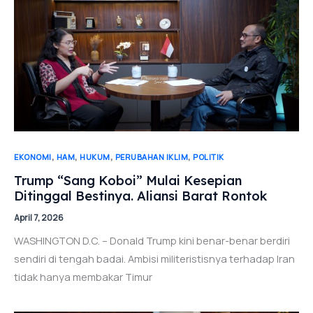
,
,
,
,
EKONOMI
HAM
HUKUM
PERUBAHAN IKLIM
POLITIK
Trump “Sang Koboi” Mulai Kesepian
Ditinggal Bestinya. Aliansi Barat Rontok
April 7, 2026
WASHINGTON D.C. – Donald Trump kini benar-benar berdiri
sendiri di tengah badai. Ambisi militeristisnya terhadap Iran
tidak hanya membakar Timur