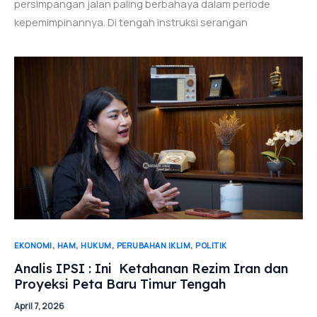
persimpangan jalan paling berbahaya dalam periode
kepemimpinannya. Di tengah instruksi serangan
,
,
,
,
EKONOMI
HAM
HUKUM
PERUBAHAN IKLIM
POLITIK
Analis IPSI : Ini Ketahanan Rezim Iran dan
Proyeksi Peta Baru Timur Tengah
April 7, 2026