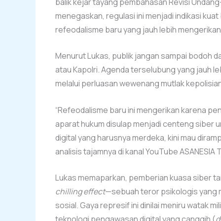
balik kejar tayang pembahasan Revisi Undang
menegaskan, regulasi ini menjadi indikasi ku
refeodalisme baru yang jauh lebih mengerikan 
Menurut Lukas, publik jangan sampai bodoh d
atau Kapolri. Agenda terselubung yang jauh l
melalui perluasan wewenang mutlak kepolisian d
“Refeodalisme baru ini mengerikan karena pen
aparat hukum disulap menjadi centeng siber 
digital yang harusnya merdeka, kini mau diramp
analisis tajamnya di kanal YouTube ASANESIA 
Lukas memaparkan, pemberian kuasa siber ta
chilling effect
—sebuah teror psikologis yang 
sosial. Gaya represif ini dinilai meniru watak 
teknologi pengawasan digital yang canggih (
d