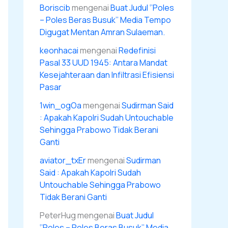
Boriscib
mengenai
Buat Judul ‘’Poles
– Poles Beras Busuk’’ Media Tempo
Digugat Mentan Amran Sulaeman.
keonhacai
mengenai
Redefinisi
Pasal 33 UUD 1945: Antara Mandat
Kesejahteraan dan Infiltrasi Efisiensi
Pasar
1win_ogOa
mengenai
Sudirman Said
: Apakah Kapolri Sudah Untouchable
Sehingga Prabowo Tidak Berani
Ganti
aviator_txEr
mengenai
Sudirman
Said : Apakah Kapolri Sudah
Untouchable Sehingga Prabowo
Tidak Berani Ganti
PeterHug
mengenai
Buat Judul
‘’Poles – Poles Beras Busuk’’ Media