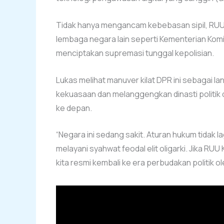
Tidak hanya mengancam kebebasan sipil, RUU 
lembaga negara lain seperti Kementerian Kom
menciptakan supremasi tunggal kepolisian.
Lukas melihat manuver kilat DPR ini sebagai la
kekuasaan dan melanggengkan dinasti politik 
ke depan.
“Negara ini sedang sakit. Aturan hukum tidak l
melayani syahwat feodal elit oligarki. Jika RUU 
kita resmi kembali ke era perbudakan politik 