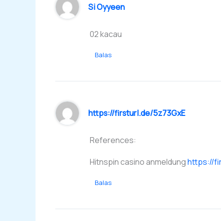
Si Oyyeen
02 kacau
Balas
https://firsturl.de/5z73GxE
References:
Hitnspin casino anmeldung
https://f
Balas