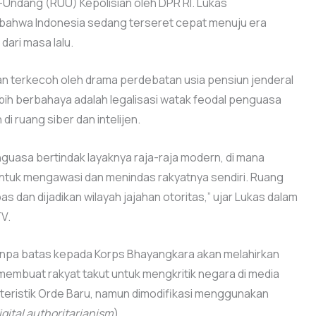
-Undang (RUU) Kepolisian oleh DPR RI. Lukas
at bahwa Indonesia sedang terseret cepat menuju era
dari masa lalu.
an terkecoh oleh drama perdebatan usia pensiun jenderal
ebih berbahaya adalah legalisasi watak feodal penguasa
i ruang siber dan intelijen.
guasa bertindak layaknya raja-raja modern, di mana
untuk mengawasi dan menindas rakyatnya sendiri. Ruang
as dan dijadikan wilayah jajahan otoritas,” ujar Lukas dalam
TV.
npa batas kepada Korps Bhayangkara akan melahirkan
membuat rakyat takut untuk mengkritik negara di media
militeristik Orde Baru, namun dimodifikasi menggunakan
igital authoritarianism
).