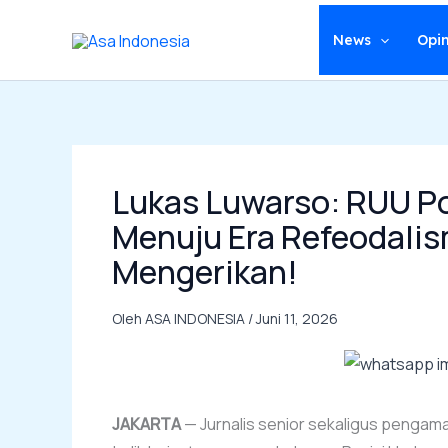
Lewati
ke
News
Opin
konten
Lukas Luwarso: RUU Pol
Menuju Era Refeodalis
Mengerikan!
Oleh
ASA INDONESIA
/
Juni 11, 2026
JAKARTA
— Jurnalis senior sekaligus pengam