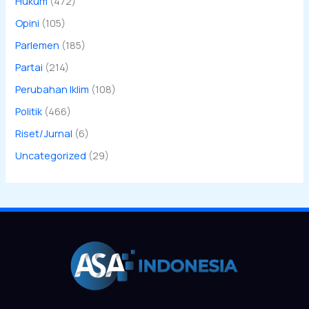
Hukum
(472)
Opini
(105)
Parlemen
(185)
Partai
(214)
Perubahan Iklim
(108)
Politik
(466)
Riset/Jurnal
(6)
Uncategorized
(29)