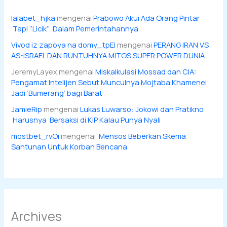
lalabet_hjka
mengenai
Prabowo Akui Ada Orang Pintar
Tapi ‘’Licik’’ Dalam Pemerintahannya
Vivod iz zapoya na domy_tpEl
mengenai
PERANG IRAN VS
AS-ISRAEL DAN RUNTUHNYA MITOS SUPER POWER DUNIA
JeremyLayex
mengenai
Miskalkulasi Mossad dan CIA:
Pengamat Intelijen Sebut Munculnya Mojtaba Khamenei
Jadi ‘Bumerang’ bagi Barat
JamieRip
mengenai
Lukas Luwarso: Jokowi dan Pratikno
Harusnya Bersaksi di KIP Kalau Punya Nyali
mostbet_rvOi
mengenai
Mensos Beberkan Skema
Santunan Untuk Korban Bencana
Archives