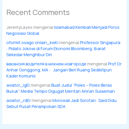
Recent Comments
JeremyLayex
mengenai
Islamabad Kembali Menjadi Poros
Negosiasi Global
oformit osago onlain_kwKi
mengenai
Professor Singapura
: Pidato Jokowi di Forum Ekonomi Bloomberg, Ibarat
Sekedar Menghibur Diri
вакансия водителя в нижнем новгороде
mengenai
Prof. Dr.
Anhar Gonggong, MA : Jangan Beri Ruang Sedikitpun
Kader Komunis
aviator_igEi
mengenai
Buat Judul ‘’Poles – Poles Beras
Busuk’’ Media Tempo Digugat Mentan Amran Sulaeman.
aviator_rdEr
mengenai
Morowali Jadi Sorotan: Said Didu
Sebut Pusat Perampokan SDA